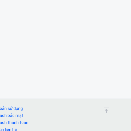
hoản sử dụng
sách bảo mật
sách thanh toán
in liên hệ